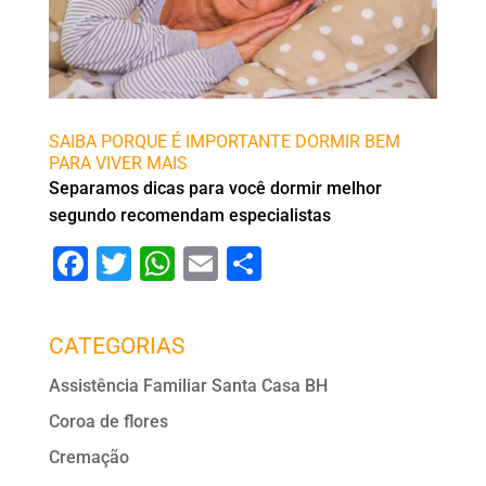
SAIBA PORQUE É IMPORTANTE DORMIR BEM
PARA VIVER MAIS
Separamos dicas para você dormir melhor
segundo recomendam especialistas
F
T
W
E
S
a
wi
h
m
h
c
tt
at
ai
ar
CATEGORIAS
e
er
s
l
e
Assistência Familiar Santa Casa BH
b
A
Coroa de flores
o
p
Cremação
o
p