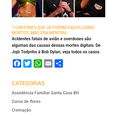
7 CANTORES QUE JÁ FORAM DADOS COMO
MORTOS, MAS ERA MENTIRA
Acidentes fatais de avião e overdoses são
algumas das causas dessas mortes digitais. De
Jojô Todynho à Bob Dylan, veja todos os casos.
F
T
W
E
S
a
wi
h
m
h
c
tt
at
ai
ar
CATEGORIAS
e
er
s
l
e
Assistência Familiar Santa Casa BH
b
A
Coroa de flores
o
p
Cremação
o
p