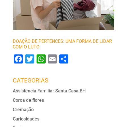
DOAÇÃO DE PERTENCES: UMA FORMA DE LIDAR
COM O LUTO
F
T
W
E
S
a
wi
h
m
h
c
tt
at
ai
ar
CATEGORIAS
e
er
s
l
e
Assistência Familiar Santa Casa BH
b
A
Coroa de flores
o
p
Cremação
o
p
Curiosidades
k