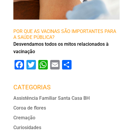
POR QUE AS VACINAS SÃO IMPORTANTES PARA
A SAÚDE PÚBLICA?
Desvendamos todos os mitos relacionados à
vacinação
F
T
W
E
S
a
wi
h
m
h
c
tt
at
ai
ar
CATEGORIAS
e
er
s
l
e
Assistência Familiar Santa Casa BH
b
A
Coroa de flores
o
p
Cremação
o
p
Curiosidades
k